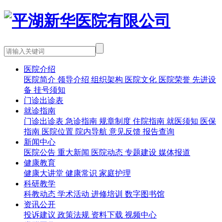
医院介绍
医院简介
领导介绍
组织架构
医院文化
医院荣誉
先进设
备
挂号须知
门诊出诊表
就诊指南
门诊出诊表
急诊指南
规章制度
住院指南
就医须知
医保
指南
医院位置
院内导航
意见反馈
报告查询
新闻中心
医院公告
重大新闻
医院动态
专题建设
媒体报道
健康教育
健康大讲堂
健康常识
家庭护理
科研教学
科教动态
学术活动
进修培训
数字图书馆
资讯公开
投诉建议
政策法规
资料下载
视频中心