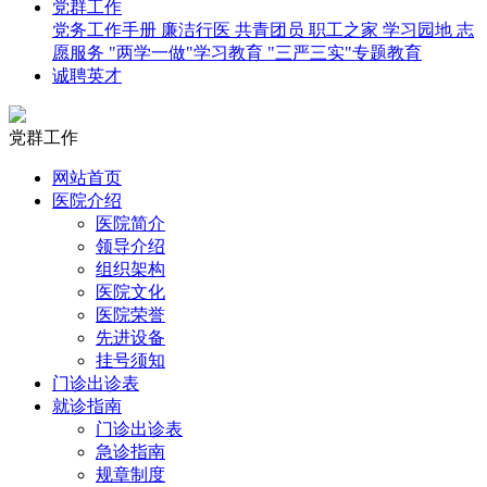
党群工作
党务工作手册
廉洁行医
共青团员
职工之家
学习园地
志
愿服务
"两学一做"学习教育
"三严三实"专题教育
诚聘英才
党群工作
网站首页
医院介绍
医院简介
领导介绍
组织架构
医院文化
医院荣誉
先进设备
挂号须知
门诊出诊表
就诊指南
门诊出诊表
急诊指南
规章制度