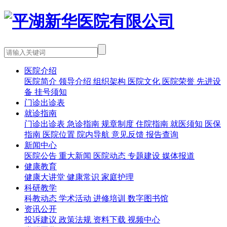
医院介绍
医院简介
领导介绍
组织架构
医院文化
医院荣誉
先进设
备
挂号须知
门诊出诊表
就诊指南
门诊出诊表
急诊指南
规章制度
住院指南
就医须知
医保
指南
医院位置
院内导航
意见反馈
报告查询
新闻中心
医院公告
重大新闻
医院动态
专题建设
媒体报道
健康教育
健康大讲堂
健康常识
家庭护理
科研教学
科教动态
学术活动
进修培训
数字图书馆
资讯公开
投诉建议
政策法规
资料下载
视频中心