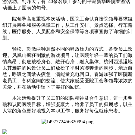
游活动。到昨天，有140余名职工参与的平湖新华医院春游活
动画上了圆满的句号。
院领导高度重视本次活动，医院工会认真按院领导要求组
织开展筹备和服务保障工作，从工作安排、景点选择、行车路
线，医疗服务、人员配备和安全保障等各项事宜做了详细的计
划。
轻松、刺激两种迥然不同的释放压力的方式，备受员工欢
迎。凤凰山疯狂刺激的游戏项目，让医院年轻一辈的员工们激
情高昂，彻底放松身心、敞开心扉，融入集体。杭州西溪湿地
以其雅静的风景让员工们放松了平时紧凑奔走的脚步，亲近自
然，呼吸之间散去疲惫，满能量充电回归。春游加强了医院新
老员工、各科室间的交流，使大家感受医院工会和领导浓浓的
关爱，并在活动中留下了美好的回忆。
本次活动提升了员工们的团队精神及合作意识，进一步明
确和认同医院目标，增强凝聚力，培养了员工的归属感，以主
人翁的角色更好地投入本职工作，服务好每位就诊患者。