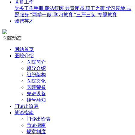
党群工作
党务工作手册
廉洁行医
共青团员
职工之家
学习园地
志
愿服务
"两学一做"学习教育
"三严三实"专题教育
诚聘英才
医院动态
网站首页
医院介绍
医院简介
领导介绍
组织架构
医院文化
医院荣誉
先进设备
挂号须知
门诊出诊表
就诊指南
门诊出诊表
急诊指南
规章制度