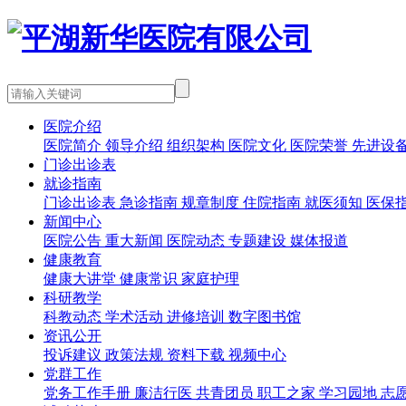
医院介绍
医院简介
领导介绍
组织架构
医院文化
医院荣誉
先进设
门诊出诊表
就诊指南
门诊出诊表
急诊指南
规章制度
住院指南
就医须知
医保
新闻中心
医院公告
重大新闻
医院动态
专题建设
媒体报道
健康教育
健康大讲堂
健康常识
家庭护理
科研教学
科教动态
学术活动
进修培训
数字图书馆
资讯公开
投诉建议
政策法规
资料下载
视频中心
党群工作
党务工作手册
廉洁行医
共青团员
职工之家
学习园地
志