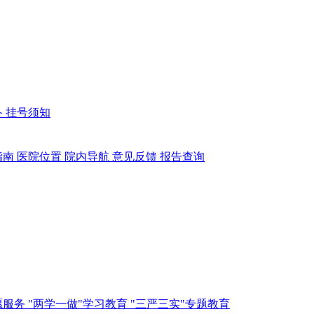
备
挂号须知
指南
医院位置
院内导航
意见反馈
报告查询
愿服务
"两学一做"学习教育
"三严三实"专题教育