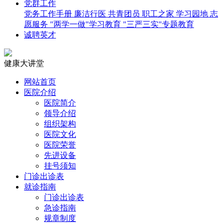
党群工作
党务工作手册
廉洁行医
共青团员
职工之家
学习园地
志
愿服务
"两学一做"学习教育
"三严三实"专题教育
诚聘英才
健康大讲堂
网站首页
医院介绍
医院简介
领导介绍
组织架构
医院文化
医院荣誉
先进设备
挂号须知
门诊出诊表
就诊指南
门诊出诊表
急诊指南
规章制度