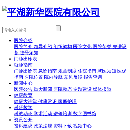
医院介绍
医院简介
领导介绍
组织架构
医院文化
医院荣誉
先进设
备
挂号须知
门诊出诊表
就诊指南
门诊出诊表
急诊指南
规章制度
住院指南
就医须知
医保
指南
医院位置
院内导航
意见反馈
报告查询
新闻中心
医院公告
重大新闻
医院动态
专题建设
媒体报道
健康教育
健康大讲堂
健康常识
家庭护理
科研教学
科教动态
学术活动
进修培训
数字图书馆
资讯公开
投诉建议
政策法规
资料下载
视频中心