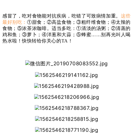
感冒了，吃对食物能对抗疾病，吃错了可致病情加重。
这些
最好别吃：
①甜食；②高盐食物；③粗纤维食物；④太辣的
食物；⑤浓茶浓咖啡。适当多吃：①清淡的汤粥；②清蒸的
鸡和鱼；③萝卜；④洋葱和大蒜；⑤蜂蜜……别再光叫人喝
热水啦！快快转给你关心的TA！