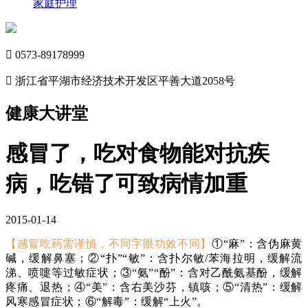
家庭护理

0573-89178999

浙江省平湖市经济技术开发区平善大道2058号
健康大讲堂
感冒了，吃对食物能对抗疾
病，吃错了可致病情加重
2015-01-14
【感冒吃药需谨慎，不同字眼功效不同】
①“麻”：含伪麻黄
碱，缓解鼻塞；②“扑”“敏”：含扑尔敏/苯海拉明，缓解流
涕、喷嚏等过敏症状；③“氨”“酚”：含对乙酰氨基酚，缓解
疼痛、退热；④“美”：含右美沙芬，镇咳；⑤“清热”：缓解
风寒感冒症状；⑥“解毒”：缓解“上火”。