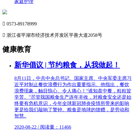
家庭护理

0573-89178999

浙江省平湖市经济技术开发区平善大道2058号
健康教育
新华倡议 | 节约粮食，从我做起！
8月11日，中共中央总书记、国家主席、中央军委主席习
近平对制止餐饮浪费行为作出重要指示。他指出，餐饮
浪费现象，触目惊心、令人痛心！“谁知盘中餐，粒粒皆
辛苦。”尽管我国粮食生产连年丰收，对粮食安全还是始
终要有危机意识，今年全球新冠肺炎疫情所带来的影响
更是给我们敲响了警钟。粮食是地球的馈赠，是劳动和
智慧..
2020-08-22 / 阅读量：11466