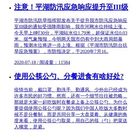
注意！平湖防汛应急响应提升至III级
平湖市防汛防旱指挥部发布关于提升我市防汛应急响应
至III级的通知受强降雨影响，我市河网水位持续上涨，
今天早上8时30分，平湖站水位1.79米，超保证水位0.03
米。据气象预报，今明两天我市仍有中到大雨局部暴
雨，预测水位将进一步上涨。根据《平湖市防汛防台抗
旱应急预案》，市防指决定，于2020年7月16..
2020-07-18 / 阅读量：11584
使用公筷公勺、分餐进食有啥好处?
疫情当前，戴口罩、勤洗手、勤通风、少外出已经成为
许多市民的好习惯。然而，还有一个细节往往被忽略，
那就是大家一起吃饭时在餐桌上备上公筷公勺。为什么
要提倡使用公筷公勺呢？因为我们中国人吃饭大多数时
候不是分餐制，而是共同分享一大盘菜肴。从健康的角
度来看，使用公筷公勺取菜，用自己的筷（勺）把菜送
入嘴里，是避..