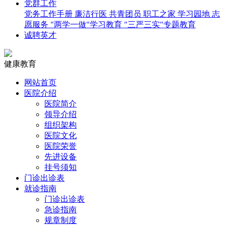
党群工作
党务工作手册
廉洁行医
共青团员
职工之家
学习园地
志
愿服务
"两学一做"学习教育
"三严三实"专题教育
诚聘英才
健康教育
网站首页
医院介绍
医院简介
领导介绍
组织架构
医院文化
医院荣誉
先进设备
挂号须知
门诊出诊表
就诊指南
门诊出诊表
急诊指南
规章制度