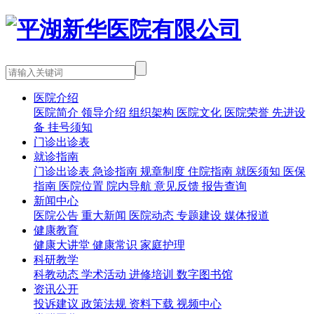
医院介绍
医院简介
领导介绍
组织架构
医院文化
医院荣誉
先进设
备
挂号须知
门诊出诊表
就诊指南
门诊出诊表
急诊指南
规章制度
住院指南
就医须知
医保
指南
医院位置
院内导航
意见反馈
报告查询
新闻中心
医院公告
重大新闻
医院动态
专题建设
媒体报道
健康教育
健康大讲堂
健康常识
家庭护理
科研教学
科教动态
学术活动
进修培训
数字图书馆
资讯公开
投诉建议
政策法规
资料下载
视频中心